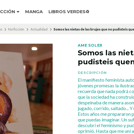
ICCIÓN
MANGA
LIBROS VERDES♻️
io
No ficción
Actualidad
Somos las nietas de las brujas que no pudisteis q
AME SOLER
Somos las niet
pudisteis que
DESCRIPCIÓN
El manifiesto feminista aut
jóvenes promesas la ilustra
recuerda que nada podrá co
que la sociedad ha construi
despeinaba de manera asom
jugado, corrido, saltado... 
Estos años me prepararon p
que puedas imaginar. Un suf
descubrí el feminismo y pu
oprimió. Hasta que me uní 