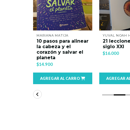
CORTELLA
MARIANA MATIJA
YUVAL NOAH 
acemos
10 pasos para alinear
21 leccione
emos?
la cabeza y el
siglo XXI
corazón y salvar el
$16.000
planeta
$14.900
 CARRO
AGREGAR AL CARRO
AGREGAR A