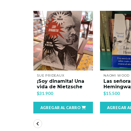
OA
SUE PRIDEAUX
NAOMI WOOD
¡Soy dinamita! Una
Las señora
karmática
vida de Nietzsche
Hemingwa
$31.900
$15.500
 CARRO
AGREGAR AL CARRO
AGREGAR A