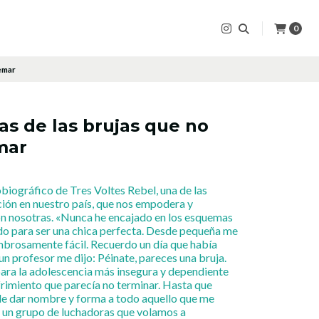
0
uemar
as de las brujas que no
mar
obiográfico de Tres Voltes Rebel, una de las
ción en nuestro país, que nos empodera y
n nosotras. «Nunca he encajado en los esquemas
do para ser una chica perfecta. Desde pequeña me
brosamente fácil. Recuerdo un día que había
Y un profesor me dijo: Péinate, pareces una bruja.
ara la adolescencia más insegura y dependiente
rimiento que parecía no terminar. Hasta que
de dar nombre y forma a todo aquello que me
a un grupo de luchadoras que volamos a