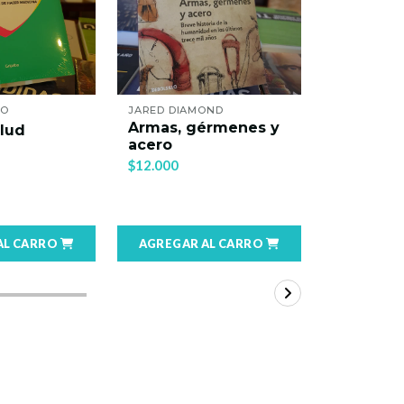
TO
JARED DIAMOND
CONSUELO 
Armas, gérmenes y
alud
Astrolog
acero
$15.900
$12.000
AL CARRO
AGREGAR AL CARRO
AGREGAR