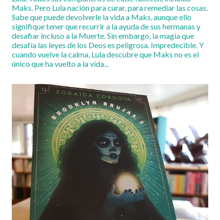
Maks. Pero Lula nación para curar, para remediar las cosas.
Sabe que puede devolverle la vida a Maks, aunque ello
signifique tener que recurrir a la ayuda de sus hermanas y
desafiar incluso a la Muerte. Sin embargo, la magia que
desafía las leyes de los Deos es peligrosa. Impredecible. Y
cuando vuelve la calma, Lula descubre que Maks no es el
único que ha vuelto a la vida...