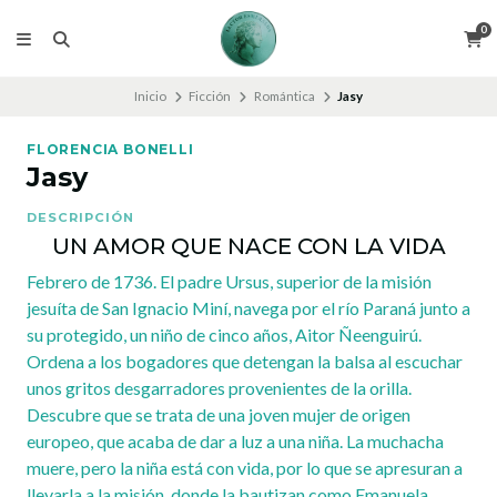
0
Inicio
Ficción
Romántica
Jasy
FLORENCIA BONELLI
Jasy
DESCRIPCIÓN
UN AMOR QUE NACE CON LA VIDA
Febrero de 1736. El padre Ursus, superior de la misión
jesuíta de San Ignacio Miní, navega por el río Paraná junto a
su protegido, un niño de cinco años, Aitor Ñeenguirú.
Ordena a los bogadores que detengan la balsa al escuchar
unos gritos desgarradores provenientes de la orilla.
Descubre que se trata de una joven mujer de origen
europeo, que acaba de dar a luz a una niña. La muchacha
muere, pero la niña está con vida, por lo que se apresuran a
llevarla a la misión, donde la bautizan como Emanuela.