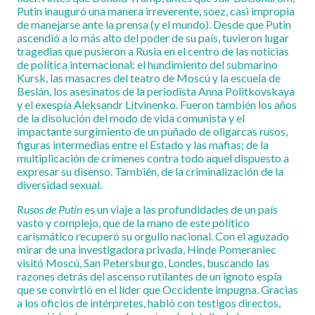
Putin inauguró una manera irreverente, soez, casi impropia
de manejarse ante la prensa (y el mundo). Desde que Putin
ascendió a lo más alto del poder de su país, tuvieron lugar
tragedias que pusieron a Rusia en el centro de las noticias
de política internacional: el hundimiento del submarino
Kursk, las masacres del teatro de Moscú y la escuela de
Beslán, los asesinatos de la periodista Anna Politkovskaya
y el exespía Aleksandr Litvinenko. Fueron también los años
de la disolución del modo de vida comunista y el
impactante surgimiento de un puñado de oligarcas rusos,
figuras intermedias entre el Estado y las mafias; de la
multiplicación de crímenes contra todo aquel dispuesto a
expresar su disenso. También, de la criminalización de la
diversidad sexual.
Rusos de Putin
es un viaje a las profundidades de un país
vasto y complejo, que de la mano de este político
carismático recuperó su orgullo nacional. Con el aguzado
mirar de una investigadora privada, Hinde Pomeraniec
visitó Moscú, San Petersburgo, Londes, buscando las
razones detrás del ascenso rutilantes de un ignoto espía
que se convirtió en el líder que Occidente impugna. Gracias
a los oficios de intérpretes, habló con testigos directos,