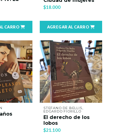
Ciudad de mujeres
$18.000
AL CARRO
AGREGAR AL CARRO
N
STEFANO DE BELLIS,
EDGARDO FIORILLO
eaños
El derecho de los
lobos
$21.100