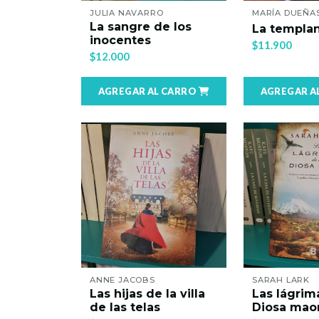
JULIA NAVARRO
MARÍA DUEÑA
La sangre de los
La templa
inocentes
$11.900
$12.000
AGREGAR AL CARRO
AGREGAR A
ANNE JACOBS
SARAH LARK
Las hijas de la villa
Las lágrim
de las telas
Diosa maor