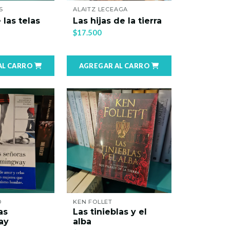
S
ALAITZ LECEAGA
 las telas
Las hijas de la tierra
$17.500
AL CARRO
AGREGAR AL CARRO
D
KEN FOLLET
as
Las tinieblas y el
ay
alba