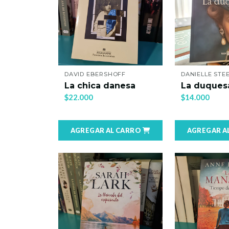
DAVID EBERSHOFF
DANIELLE STE
La chica danesa
La duques
$22.000
$14.000
AGREGAR AL CARRO
AGREGAR A