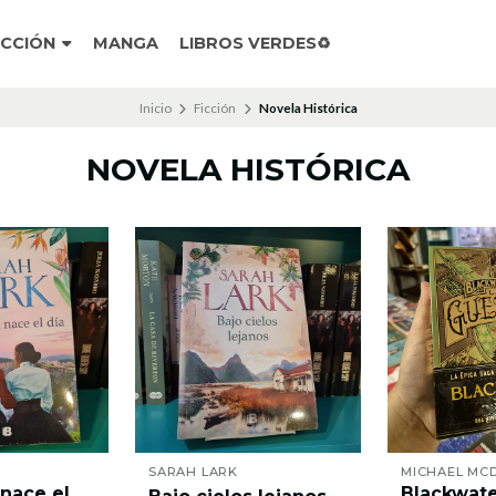
ICCIÓN
MANGA
LIBROS VERDES♻️
Inicio
Ficción
Novela Histórica
NOVELA HISTÓRICA
SARAH LARK
MICHAEL MC
 nace el
Blackwate