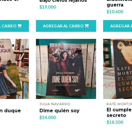
Bajo cielos lejanos
guerra
$19.000
$10.600
L CARRO
AGREGAR AL CARRO
AGREGAR 
JULIA NAVARRO
KATE MORTO
El cumpl
un duque
Dime quién soy
secreto
$14.000
$18.500