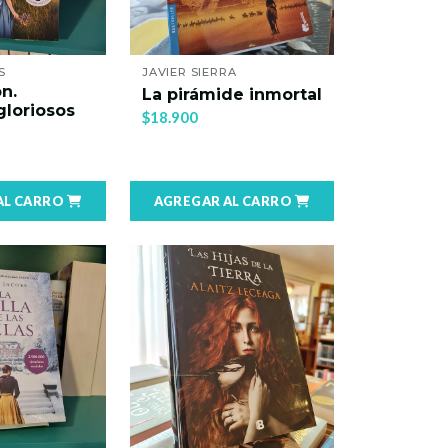
S
JAVIER SIERRA
n.
La pirámide inmortal
loriosos
$18.900
AL CARRO
AGREGAR AL CARRO