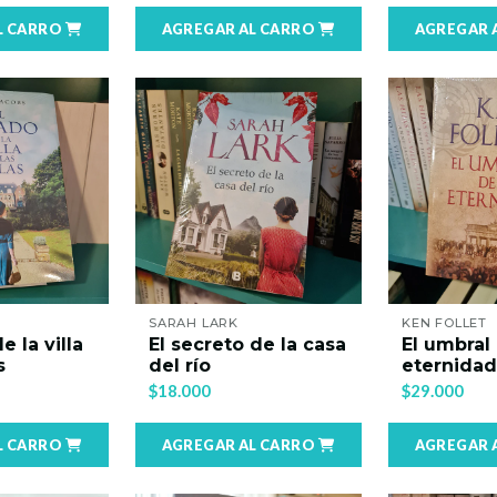
L CARRO
AGREGAR AL CARRO
AGREGAR 
SARAH LARK
KEN FOLLET
e la villa
El secreto de la casa
El umbral 
s
del río
eternidad
$18.000
$29.000
L CARRO
AGREGAR AL CARRO
AGREGAR 