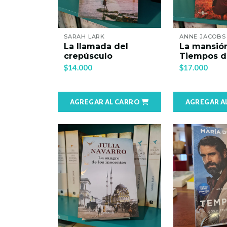
SARAH LARK
ANNE JACOBS
La llamada del
La mansión
crepúsculo
Tiempos de
$14.000
$17.000
AGREGAR AL CARRO
AGREGAR A