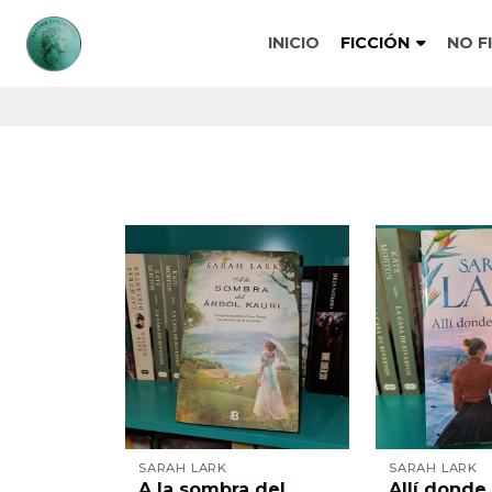
INICIO
FICCIÓN
NO F
SARAH LARK
SARAH LARK
A la sombra del
Allí donde