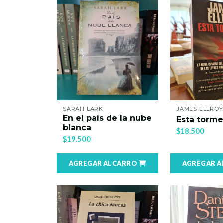
SARAH LARK
JAMES ELLROY
En el país de la nube
Esta torme
blanca
$18.500
$19.500
AGREGAR AL CARRO
AGREGAR A