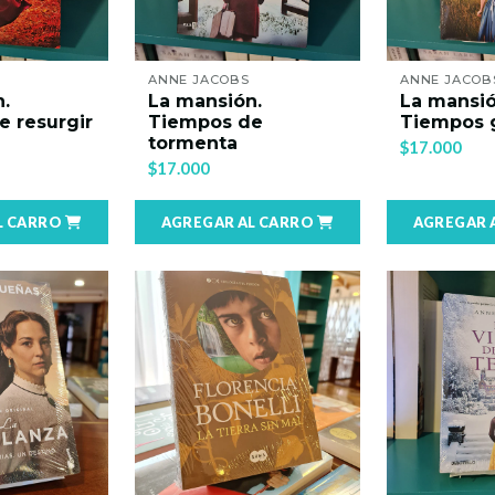
ANNE JACOBS
ANNE JACOB
.
La mansión.
La mansió
 resurgir
Tiempos de
Tiempos g
tormenta
$17.000
$17.000
L CARRO
AGREGAR AL CARRO
AGREGAR 