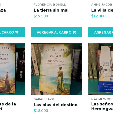
S
FLORENCIA BONELLI
ANNE JACOB
nza
La tierra sin mal
La villa de
$19.500
$12.000
L CARRO
AGREGAR AL CARRO
AGREGAR 
SARAH LARK
NAOMI WOO
as de la
Las señor
Las olas del destino
í
Hemingw
$18.000