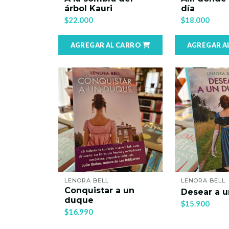
árbol Kauri
día
$22.000
$18.000
AGREGAR AL CARRO
AGREGAR A
LENORA BELL
LENORA BELL
Conquistar a un
Desear a 
duque
$15.900
$16.990