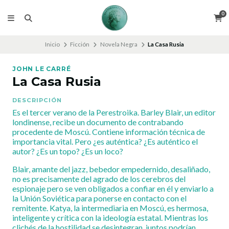
0
Inicio
Ficción
Novela Negra
La Casa Rusia
JOHN LE CARRÉ
La Casa Rusia
DESCRIPCIÓN
Es el tercer verano de la Perestroika. Barley Blair, un editor
londinense, recibe un documento de contrabando
procedente de Moscú. Contiene información técnica de
importancia vital. Pero ¿es auténtica? ¿Es auténtico el
autor? ¿Es un topo? ¿Es un loco?
Blair, amante del jazz, bebedor empedernido, desaliñado,
no es precisamente del agrado de los cerebros del
espionaje pero se ven obligados a confiar en él y enviarlo a
la Unión Soviética para ponerse en contacto con el
remitente. Katya, la intermediaria en Moscú, es hermosa,
inteligente y crítica con la ideología estatal. Mientras los
clichés de la hostilidad se desintegran, juntos podrían