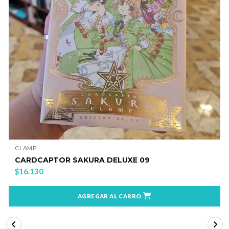
AMP
QUENT
ARDCAPTOR SAKURA DELUXE 09
Érase
6.130
$16.5
AGREGAR AL CARRO