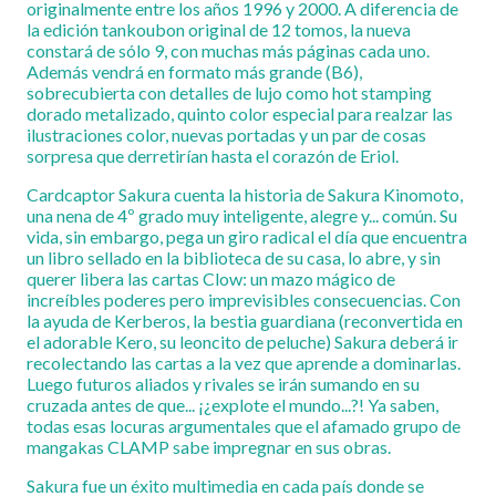
originalmente entre los años 1996 y 2000. A diferencia de
la edición tankoubon original de 12 tomos, la nueva
constará de sólo 9, con muchas más páginas cada uno.
Además vendrá en formato más grande (B6),
sobrecubierta con detalles de lujo como hot stamping
dorado metalizado, quinto color especial para realzar las
ilustraciones color, nuevas portadas y un par de cosas
sorpresa que derretirían hasta el corazón de Eriol.
Cardcaptor Sakura cuenta la historia de Sakura Kinomoto,
una nena de 4º grado muy inteligente, alegre y... común. Su
vida, sin embargo, pega un giro radical el día que encuentra
un libro sellado en la biblioteca de su casa, lo abre, y sin
querer libera las cartas Clow: un mazo mágico de
increíbles poderes pero imprevisibles consecuencias. Con
la ayuda de Kerberos, la bestia guardiana (reconvertida en
el adorable Kero, su leoncito de peluche) Sakura deberá ir
recolectando las cartas a la vez que aprende a dominarlas.
Luego futuros aliados y rivales se irán sumando en su
cruzada antes de que... ¡¿explote el mundo...?! Ya saben,
todas esas locuras argumentales que el afamado grupo de
mangakas CLAMP sabe impregnar en sus obras.
Sakura fue un éxito multimedia en cada país donde se