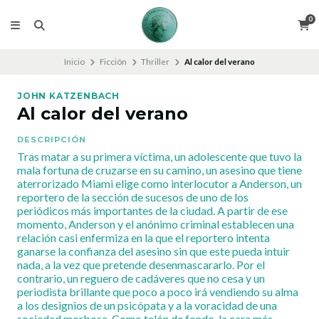
0
Inicio
Ficción
Thriller
Al calor del verano
JOHN KATZENBACH
Al calor del verano
DESCRIPCIÓN
Tras matar a su primera víctima, un adolescente que tuvo la
mala fortuna de cruzarse en su camino, un asesino que tiene
aterrorizado Miami elige como interlocutor a Anderson, un
reportero de la sección de sucesos de uno de los
periódicos más importantes de la ciudad. A partir de ese
momento, Anderson y el anónimo criminal establecen una
relación casi enfermiza en la que el reportero intenta
ganarse la confianza del asesino sin que este pueda intuir
nada, a la vez que pretende desenmascararlo. Por el
contrario, un reguero de cadáveres que no cesa y un
periodista brillante que poco a poco irá vendiendo su alma
a los designios de un psicópata y a la voracidad de una
sociedad morbosa. Como telón de fondo, la cara más