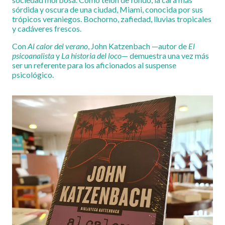
sórdida y oscura de una ciudad, Miami, conocida por sus
trópicos veraniegos. Bochorno, zafiedad, lluvias tropicales
y cadáveres frescos.
Con
Al calor del verano
, John Katzenbach —autor de
El
psicoanalista
y
La historia del loco
— demuestra una vez más
ser un referente para los aficionados al suspense
psicológico.