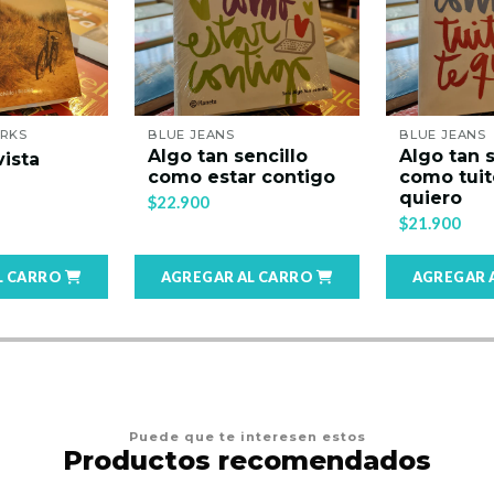
BLUE JEANS
JUDE DEVE
encillo
Algo tan sencillo
Anhelos 
r contigo
como tuitear te
$13.000
quiero
$21.900
AL CARRO
AGREGAR AL CARRO
AGREGAR
Puede que te interesen estos
Productos recomendados