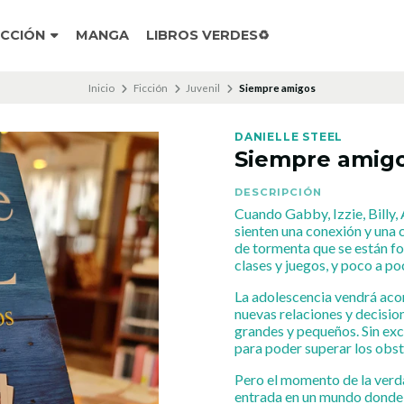
ICCIÓN
MANGA
LIBROS VERDES♻️
Inicio
Ficción
Juvenil
Siempre amigos
DANIELLE STEEL
Siempre amig
DESCRIPCIÓN
Cuando Gabby, Izzie, Billy, 
sienten una conexión y una 
de tormenta que se están f
clases y juegos, y poco a po
La adolescencia vendrá aco
nuevas relaciones y decisio
grandes y pequeños. Sin exc
para poder superar los obst
Pero el momento de la verdad
entrada en un mundo donde l