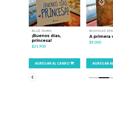
NICHOLAS SPARKS
BLUE JEANS
as,
Algo tan s
A primera vista
como esta
$9.000
$22.900
L CARRO
AGREGAR AL CARRO
AGREGAR 