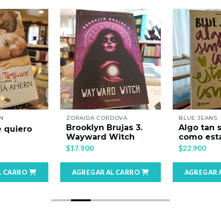
ZORAIDA CORDOVA
BLUE JEANS
Brooklyn Brujas 3.
Algo tan sencillo
Wayward Witch
como estar contigo
$17.900
$22.900
AGREGAR AL CARRO
AGREGAR AL CARRO