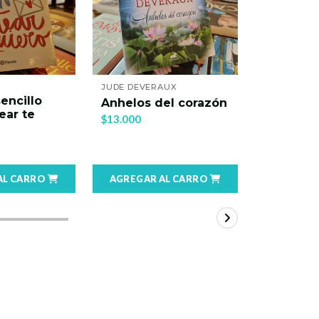
RAUX
JOHN GREEN
DANIELLE 
Bajo la misma
del corazón
Blue
estrella
$14.000
$13.000
 AL CARRO
AGREGAR AL CARRO
AGREGA