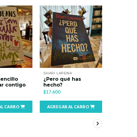
SHARI LAPENA
MARINA VISENTIN
¿Pero qué has
Raffasofia
hecho?
$24.900
$17.600
AGREGAR AL CARRO
AGREGAR AL CARRO