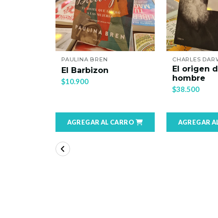
PAULINA BREN
CHARLES DAR
El origen d
a básica
El Barbizon
hombre
$10.900
$38.500
 CARRO
AGREGAR AL CARRO
AGREGAR A