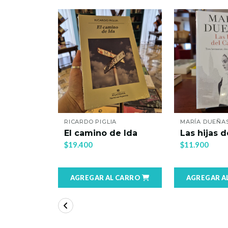
LLÓ
RICARDO PIGLIA
MARÍA DUEÑA
de
El camino de Ida
Las hijas d
$19.400
$11.900
 CARRO
AGREGAR AL CARRO
AGREGAR A