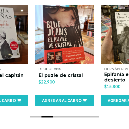
S
BLUE JEANS
HERNÁN RIVE
Epifanía e
el capitán
El puzle de cristal
desierto
$22.900
$15.800
L CARRO
AGREGAR AL CARRO
AGREGAR 