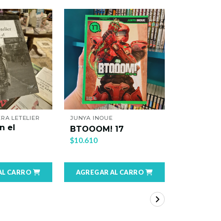
RA LETELIER
JUNYA INOUE
JAMES ELL
n el
Mis rinc
BTOOOM! 17
oscuros
$10.610
$16.500
AL CARRO
AGREGAR AL CARRO
AGREGAR