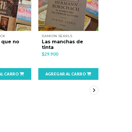
ACK
DAMION SEARLS
CARLES BR
 que no
Las manchas de
Los méd
tinta
errantes
$29.900
$22.900
AL CARRO
AGREGAR AL CARRO
AGREGAR