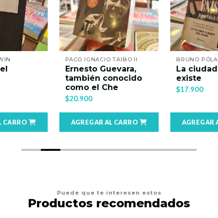
WIN
PACO IGNACIO TAIBO II
BRUNO PÓL
el
Ernesto Guevara,
La ciudad
también conocido
existe
como el Che
$17.900
$20.900
L CARRO
AGREGAR AL CARRO
AGREGAR 
Puede que te interesen estos
Productos recomendados