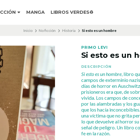
ICCIÓN
MANGA
LIBROS VERDES♻️
Inicio
No ficción
Historia
Si esto es un hombre
PRIMO LEVI
Si esto es un
DESCRIPCIÓN
Si esto es un hombre
, libro q
campos de exterminio nazis,
días de horror en Auschwitz
prisioneros era que, de sobre
vivida. Los campos de conc
por las alambradas y los gu
que los hacía inconcebibles.
una víctima que no grita per
lo que devuelve al horror su
señal de peligro. Un libro
fe en la razón.