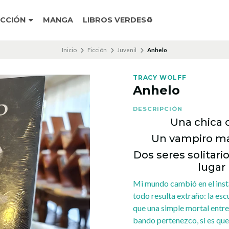
ICCIÓN
MANGA
LIBROS VERDES♻️
Inicio
Ficción
Juvenil
Anhelo
TRACY WOLFF
Anhelo
DESCRIPCIÓN
Una chica 
Un vampiro ma
Dos seres solitar
lugar 
Mi mundo cambió en el insta
todo resulta extraño: la esc
que una simple mortal entre 
bando pertenezco, si es que