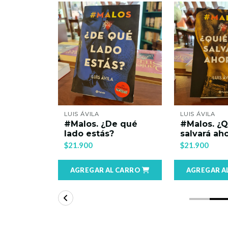
LUIS ÁVILA
LUIS ÁVILA
#Malos. ¿De qué
#Malos. ¿Quién te
lado estás?
salvará ahora?
$21.900
$21.900
AGREGAR AL CARRO
AGREGAR AL CARRO