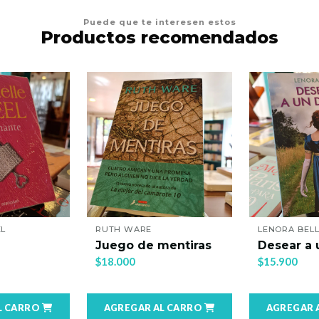
Puede que te interesen estos
Productos recomendados
EL
RUTH WARE
LENORA BEL
Juego de mentiras
Desear a
$18.000
$15.900
L CARRO
AGREGAR AL CARRO
AGREGAR 