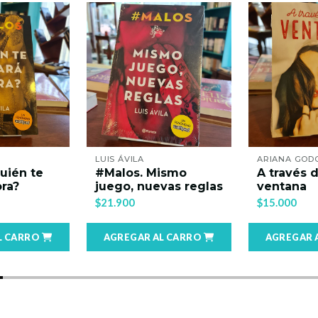
LUIS ÁVILA
ARIANA GODOY
#Malos. Mismo
A través de mi
juego, nuevas reglas
ventana
$21.900
$15.000
AGREGAR AL CARRO
AGREGAR AL CARRO