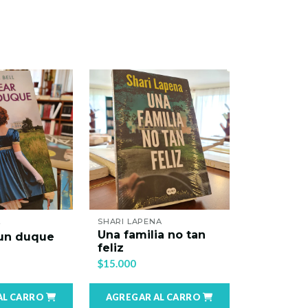
L
SHARI LAPENA
DANIELLE S
Una familia no tan
 un duque
Volver a 
feliz
$14.500
$15.000
AL CARRO
AGREGAR AL CARRO
AGREGAR