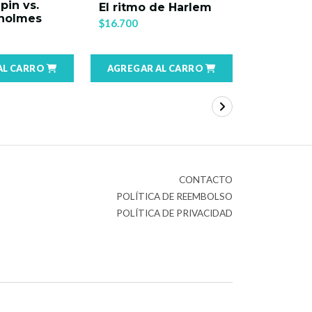
pin vs.
Trilogía
El ritmo de Harlem
Sholmes
Blanca
$16.700
$40.000
AL CARRO
AGREGAR AL CARRO
AGREGAR
CONTACTO
POLÍTICA DE REEMBOLSO
POLÍTICA DE PRIVACIDAD