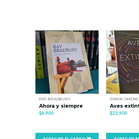
RAY BRADBURY
SIMON JIMENE
 de
Ahora y siempre
Aves extin
$8.900
$23.900
 CARRO
AGREGAR AL CARRO
AGREGAR A