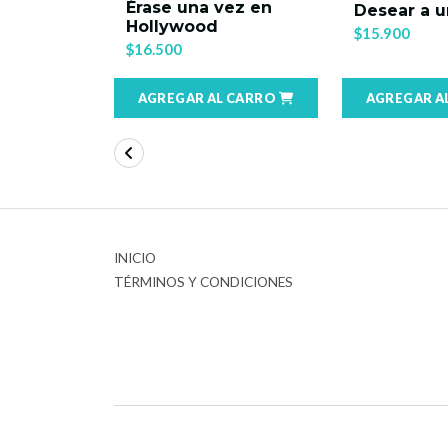
Érase una vez en
er One
Desear a 
Hollywood
$15.900
$16.500
 CARRO
AGREGAR AL CARRO
AGREGAR A
INICIO
TÉRMINOS Y CONDICIONES