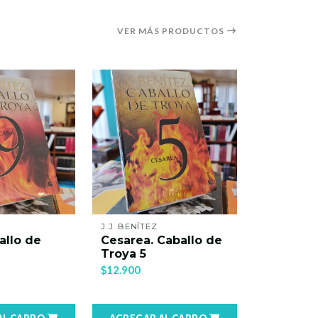
VER MÁS PRODUCTOS
J.J. BENÍTEZ
ANTHONY D
allo de
Cesarea. Caballo de
Ciudad d
Troya 5
$18.500
$12.900
AL CARRO
AGREGAR AL CARRO
AGREGAR