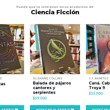
Puede que te interesen otros productos de
Ciencia Ficción
Z
SUZANNE COLLINS
J.J. BENÍTEZ
Balada de pájaros
Caná. Cab
tas
cantores y
Troya 9
serpientes
$15.900
$19.500
L CARRO
AGREGAR AL CARRO
AGREGAR 