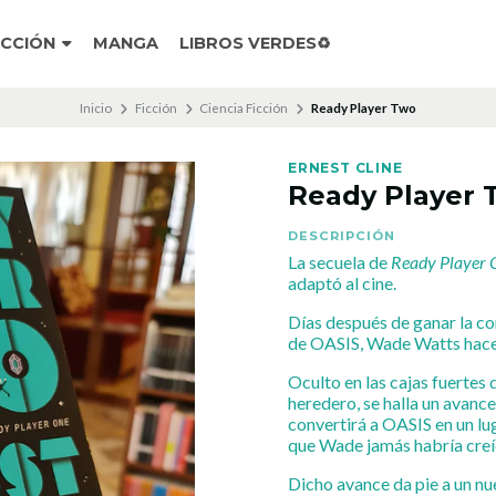
ICCIÓN
MANGA
LIBROS VERDES♻️
Inicio
Ficción
Ciencia Ficción
Ready Player Two
ERNEST CLINE
Ready Player 
DESCRIPCIÓN
La secuela de
Ready Player 
adaptó al cine.
Días después de ganar la co
de OASIS, Wade Watts hace
Oculto en las cajas fuertes 
heredero, se halla un avanc
convertirá a OASIS en un lu
que Wade jamás habría creí
Dicho avance da pie a un nue