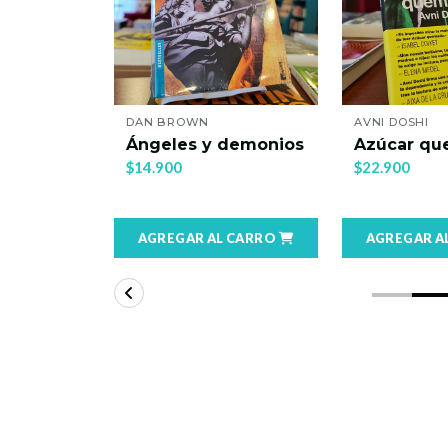
E
DAN BROWN
AVNI DOSHI
Ángeles y demonios
Azúcar q
$14.900
$22.900
 CARRO
AGREGAR AL CARRO
AGREGAR A