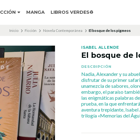
ICCIÓN
MANGA
LIBROS VERDES♻️
Inicio
Ficción
Novela Contemporánea
El bosque de los pigmeos
ISABEL ALLENDE
El bosque de 
DESCRIPCIÓN
Nadia, Alexander y su abuel
disfrutar de su primer safari
unamezcla de sabores, olores
embargo, el paraíso también
las enigmáticas palabras de
prueba, en la que enfrentar
aventura trepidante, Isabel
trilogía «Memorias del Águi