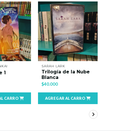
NKAI
SARAH LARK
TILLIE COLE
Trilogía de la Nube
e 1
Mil beso
Blanca
$16.990
$40.000
AL CARRO
AGREGAR AL CARRO
AGREGAR