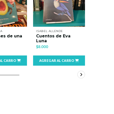
NA
ISABEL ALLENDE
ISABEL ALL
nes de una
Cuentos de Eva
De amor 
Luna
sombra
$8.000
$8.000
AL CARRO
AGREGAR AL CARRO
AGREGAR